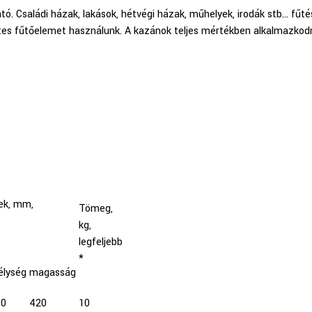
tó. Családi házak, lakások, hétvégi házak, műhelyek, irodák stb… fű
ntes fűtőelemet használunk. A kazánok teljes mértékben alkalmazkodn
ek, mm,
Tömeg,
kg,
legfeljebb
*
lység
magasság
70
420
10