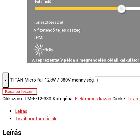
TITAN Micro fali 12kW / 380V mennyiség
-
Kosárba teszem
Cikkszám:
TM-F-12-380
Kategória:
Elektromos kazán
Címke:
Titan 
Leírás
További információk
Leírás