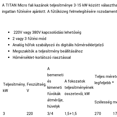
A TITAN Micro fali kazánok teljesítménye 3-15 kW-között választha
ingatlan fűtésére ajánlott. A fűtőközeg felmelegítésére rozsdame
220V vagy 380V kapcsolódási lehetőség
2 vagy 3 fűtési mód
Analóg hőfok szabályozó és digitális hőmérsékletjelző
Megszakítók a teljesítmény beállításához
Hőmérséklet-korlátozó riasztással
A
bemeneti
Teljes méret
és
A fokozatok
legfeljebb *
Teljesítmény,
Feszültség,
kimeneti
teljesítményének
kW
V
fúvókák
összetevői, kW
átmérője,
Szélesség
mé
hüvelyk
3
220
3/4
1,5+1,5
270
1