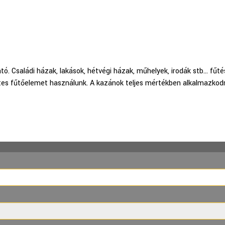
tó. Családi házak, lakások, hétvégi házak, műhelyek, irodák stb… fű
ntes fűtőelemet használunk. A kazánok teljes mértékben alkalmazkodn