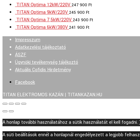
TITAN Optima 12kW/220V
247 900
Ft
TITAN Optima 9kW/220V
245 900
Ft
TITAN Optima 7,5kW/220V
243 900
Ft
TITAN Optima 6kW/380V
241 900
Ft
Impresszum
Adatkezelési tájékoztató
ÁSZF
Ügynöki tevékenység tájékoztó
Aktuális Cofidis Hirdetmény
Facebook
TITAN ELEKTROMOS KAZÁN | TITANKAZAN.HU
A honlap további használatához a sütik használatát el kell fogadni.
A süti beállítások ennél a honlapnál engedélyezett a legjobb felha