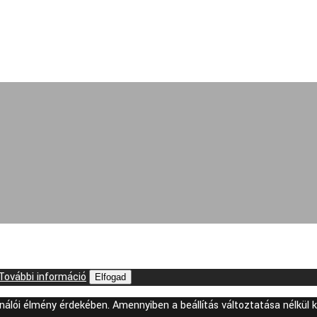
További információ
Elfogad
sználói élmény érdekében. Amennyiben a beállítás változtatása nélkül