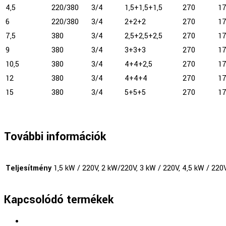
4,5
220/380
3/4
1,5+1,5+1,5
270
1
6
220/380
3/4
2+2+2
270
1
7,5
380
3/4
2,5+2,5+2,5
270
1
9
380
3/4
3+3+3
270
1
10,5
380
3/4
4+4+2,5
270
1
12
380
3/4
4+4+4
270
1
15
380
3/4
5+5+5
270
1
További információk
Teljesítmény
1,5 kW / 220V, 2 kW/220V, 3 kW / 220V, 4,5 kW / 220V
Kapcsolódó termékek