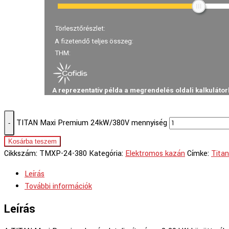
TITAN Maxi Premium 24kW/380V mennyiség
-
Kosárba teszem
Cikkszám:
TMXP-24-380
Kategória:
Elektromos kazán
Címke:
Tita
Leírás
További információk
Leírás