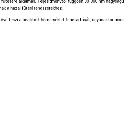
… fűtésére alkalmas. Teljesítménytől függően 30-300 nm nagyságú
ak a hazai fűtési rendszerekhez.
tővé teszi a beállított hőmérséklet fenntartását, ugyanakkor nincs