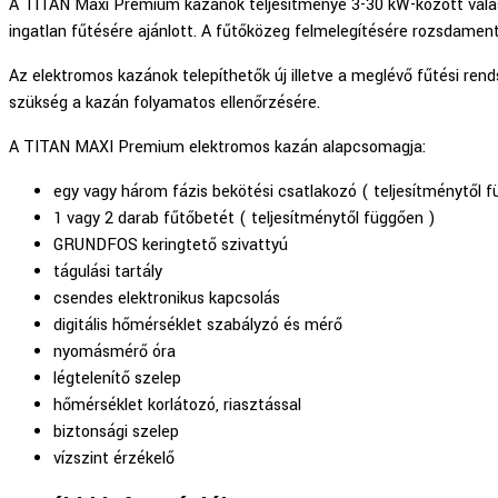
A TITAN Maxi Premium kazánok teljesítménye 3-30 kW-között válasz
ingatlan fűtésére ajánlott. A fűtőközeg felmelegítésére rozsdame
Az elektromos kazánok telepíthetők új illetve a meglévő fűtési ren
szükség a kazán folyamatos ellenőrzésére.
A TITAN MAXI Premium elektromos kazán alapcsomagja:
egy vagy három fázis bekötési csatlakozó ( teljesítménytől 
1 vagy 2 darab fűtőbetét ( teljesítménytől függően )
GRUNDFOS keringtető szivattyú
tágulási tartály
csendes elektronikus kapcsolás
digitális hőmérséklet szabályzó és mérő
nyomásmérő óra
légtelenítő szelep
hőmérséklet korlátozó, riasztással
biztonsági szelep
vízszint érzékelő