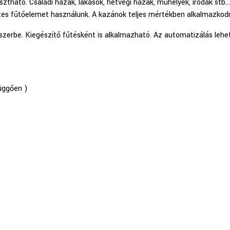
tható. Családi házak, lakások, hétvégi házak, műhelyek, irodák stb
ntes fűtőelemet használunk. A kazánok teljes mértékben alkalmazkodn
dszerbe. Kiegészítő fűtésként is alkalmazható. Az automatizálás lehe
függően )