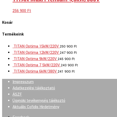
256 900
Ft
Kosár
Termékeink
TITAN Optima 15kW/220V
250 900
Ft
TITAN Optima 12kW/220V
247 900
Ft
TITAN Optima 9kW/220V
245 900
Ft
TITAN Optima 7,5kW/220V
243 900
Ft
TITAN Optima 6kW/380V
241 900
Ft
Impresszum
Adatkezelési tájékoztató
ÁSZF
Ügynöki tevékenység tájékoztó
Aktuális Cofidis Hirdetmény