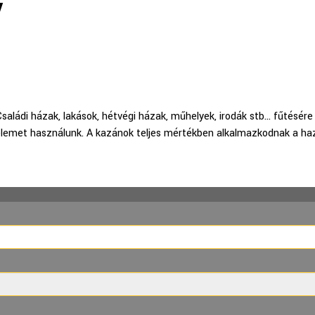
V
Családi házak, lakások, hétvégi házak, műhelyek, irodák stb… fűtésér
elemet használunk. A kazánok teljes mértékben alkalmazkodnak a haz