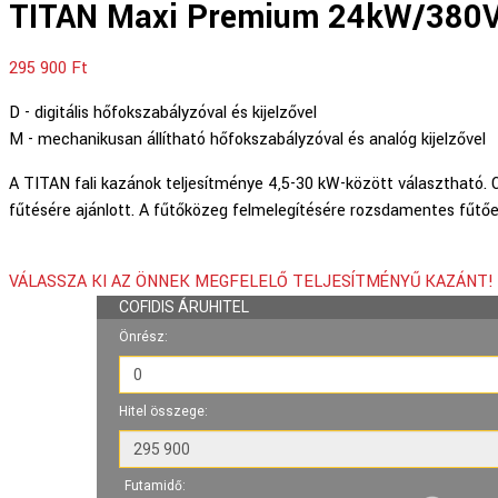
TITAN Maxi Premium 24kW/380
295 900
Ft
D - digitális hőfokszabályzóval és kijelzővel
M - mechanikusan állítható hőfokszabályzóval és analóg kijelzővel
A TITAN fali kazánok teljesítménye 4,5-30 kW-között választható. 
fűtésére ajánlott. A fűtőközeg felmelegítésére rozsdamentes fűtő
VÁLASSZA KI AZ ÖNNEK MEGFELELŐ TELJESÍTMÉNYŰ KAZÁNT!