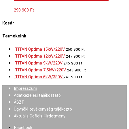
290 900
Ft
Kosár
Termékeink
TITAN Optima 15kW/220V
250 900
Ft
TITAN Optima 12kW/220V
247 900
Ft
TITAN Optima 9kW/220V
245 900
Ft
TITAN Optima 7,5kW/220V
243 900
Ft
TITAN Optima 6kW/380V
241 900
Ft
Impresszum
Adatkezelési tájékoztató
ÁSZF
Ügynöki tevékenység tájékoztó
Aktuális Cofidis Hirdetmény
Facebook