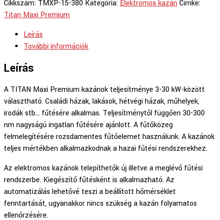
Cikkszám:
TMXP-15-380
Kategória:
Elektromos kazán
Címke:
Titan Maxi Premium
Leírás
További információk
Leírás
A TITAN Maxi Premium kazánok teljesítménye 3-30 kW-között
választható. Családi házak, lakások, hétvégi házak, műhelyek,
irodák stb… fűtésére alkalmas. Teljesítménytől függően 30-300
nm nagyságú ingatlan fűtésére ajánlott. A fűtőközeg
felmelegítésére rozsdamentes fűtőelemet használunk. A kazánok
teljes mértékben alkalmazkodnak a hazai fűtési rendszerekhez.
Az elektromos kazánok telepíthetők új illetve a meglévő fűtési
rendszerbe. Kiegészítő fűtésként is alkalmazható. Az
automatizálás lehetővé teszi a beállított hőmérséklet
fenntartását, ugyanakkor nincs szükség a kazán folyamatos
ellenőrzésére.