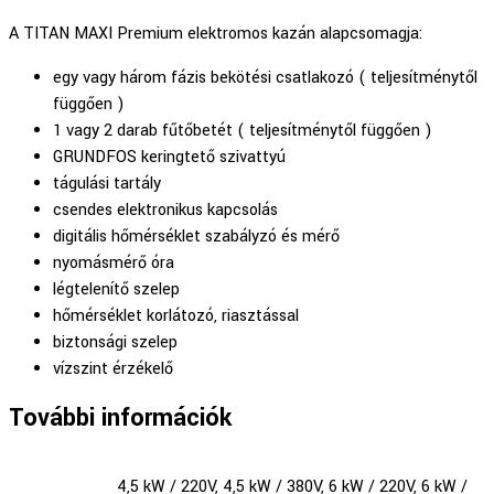
A TITAN MAXI Premium elektromos kazán alapcsomagja:
egy vagy három fázis bekötési csatlakozó ( teljesítménytől
függően )
1 vagy 2 darab fűtőbetét ( teljesítménytől függően )
GRUNDFOS keringtető szivattyú
tágulási tartály
csendes elektronikus kapcsolás
digitális hőmérséklet szabályzó és mérő
nyomásmérő óra
légtelenítő szelep
hőmérséklet korlátozó, riasztással
biztonsági szelep
vízszint érzékelő
További információk
4,5 kW / 220V, 4,5 kW / 380V, 6 kW / 220V, 6 kW /