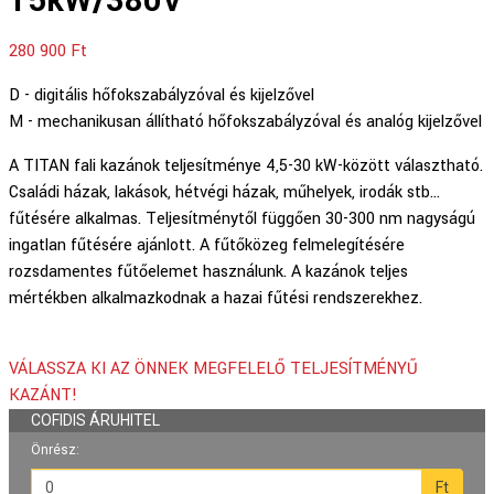
15kW/380V
280 900
Ft
D - digitális hőfokszabályzóval és kijelzővel
M - mechanikusan állítható hőfokszabályzóval és analóg kijelzővel
A TITAN fali kazánok teljesítménye 4,5-30 kW-között választható.
Családi házak, lakások, hétvégi házak, műhelyek, irodák stb…
fűtésére alkalmas. Teljesítménytől függően 30-300 nm nagyságú
ingatlan fűtésére ajánlott. A fűtőközeg felmelegítésére
rozsdamentes fűtőelemet használunk. A kazánok teljes
mértékben alkalmazkodnak a hazai fűtési rendszerekhez.
VÁLASSZA KI AZ ÖNNEK MEGFELELŐ TELJESÍTMÉNYŰ
KAZÁNT!